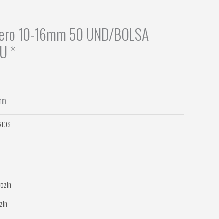
acero 10-16mm 50 UND/BOLSA
U *
 mm
RIOS
zin