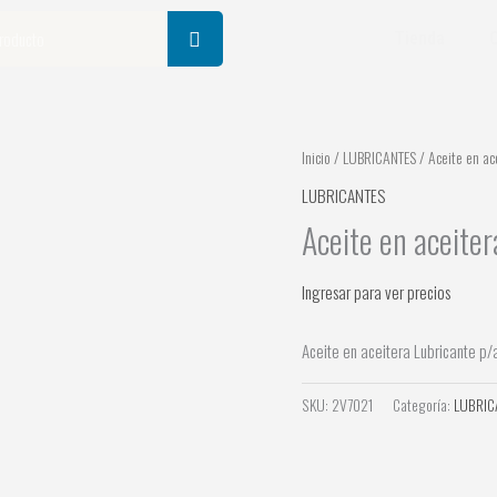
Tienda
Inicio
/
LUBRICANTES
/ Aceite en ac
LUBRICANTES
Aceite en aceite
Ingresar para ver precios
Aceite en aceitera Lubricante p/
SKU:
2V7021
Categoría:
LUBRIC