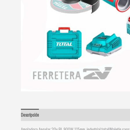
Descripción
Amoladora Angular 20v BL 900W 115mm. industrial total(Maletin,car