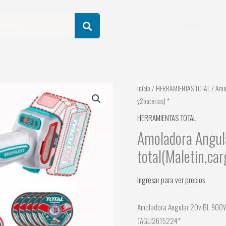
Tienda
C
Inicio
/
HERRAMIENTAS TOTAL
/ Amol
y2baterias) *
HERRAMIENTAS TOTAL
Amoladora Angul
total(Maletin,car
Ingresar para ver precios
Amoladora Angular 20v BL 900W 1
TAGLI2615224*