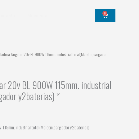
0
Cart
ontacto
Mi cuenta
adora Angular 20v BL 900W 115mm. industrial total(Maletin,cargador
ar 20v BL 900W 115mm. industrial
gador y2baterias) *
15mm. industrial total(Maletin,cargador y2baterias)