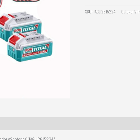
SKU:
TAGLI2615224
Categoría:
gador y2baterias) TAGLI2615224*