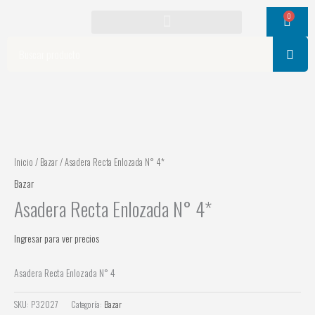
Ir
0
Cart
al
contenido
Search
Inicio
/
Bazar
/ Asadera Recta Enlozada N° 4*
Bazar
Asadera Recta Enlozada N° 4*
Ingresar para ver precios
Asadera Recta Enlozada N° 4
SKU:
P32027
Categoría:
Bazar