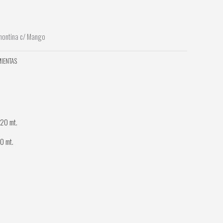
montina c/ Mango
IENTAS
0 mt.