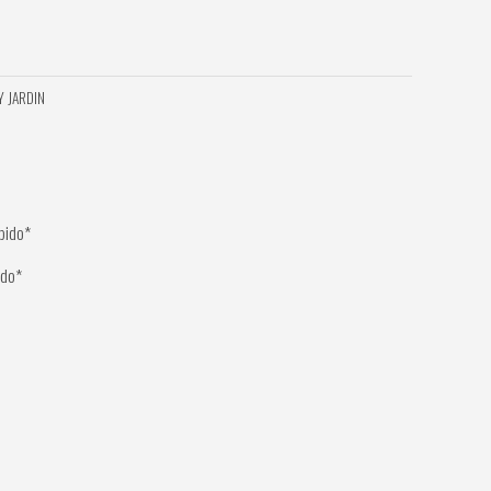
Y JARDIN
ido*