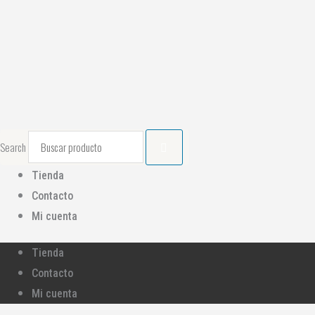
Ir
al
contenido
Search
Tienda
Contacto
Mi cuenta
Tienda
Contacto
Mi cuenta