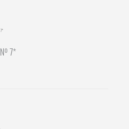
 7*
 Nº 7*