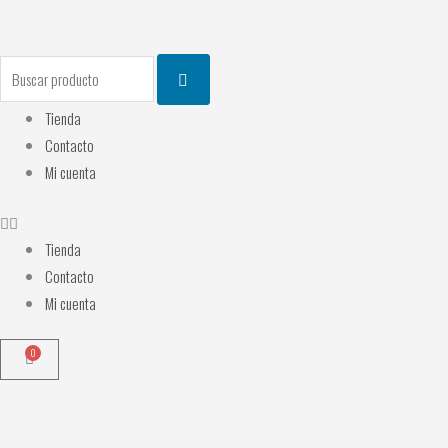
Ir
al
contenido
Search
Tienda
Contacto
Mi cuenta
Tienda
Contacto
Mi cuenta
0
Cart