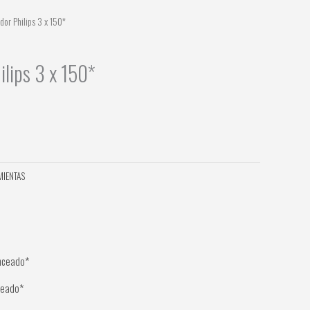
dor Philips 3 x 150*
ilips 3 x 150*
MIENTAS
nceado*