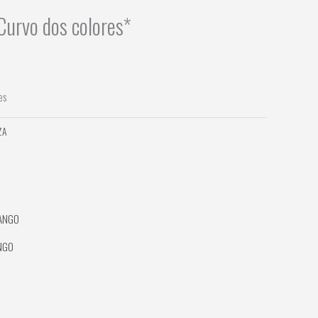
Curvo dos colores*
es
ZA
ANGO