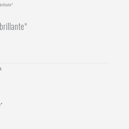
brillante*
brillante*
A