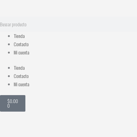
Ir
al
contenido
Search
Tienda
Contacto
Mi cuenta
Tienda
Contacto
Mi cuenta
Cart
$
0.00
0