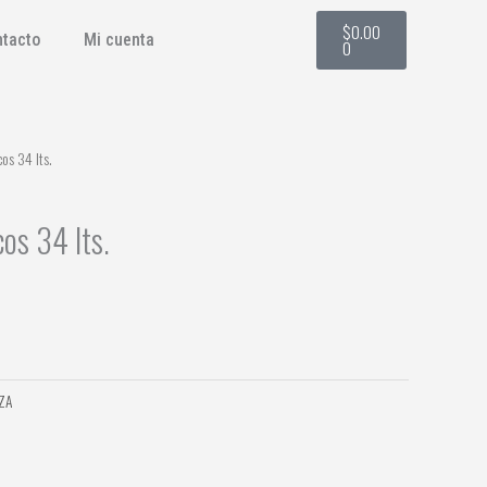
Cart
$
0.00
ntacto
Mi cuenta
0
os 34 lts.
os 34 lts.
ZA