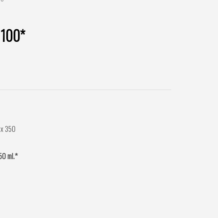
 100*
50 ml.*