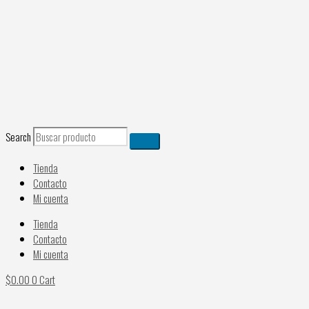
Ir
al
contenido
Search
Tienda
Contacto
Mi cuenta
Tienda
Contacto
Mi cuenta
$
0.00
0
Cart