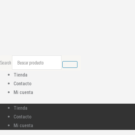
Ir
al
contenido
Search
Tienda
Contacto
Mi cuenta
Tienda
Contacto
Mi cuenta