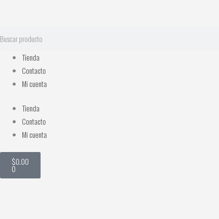
Ir
al
contenido
Search
Tienda
Contacto
Mi cuenta
Tienda
Contacto
Mi cuenta
Cart
$
0.00
0