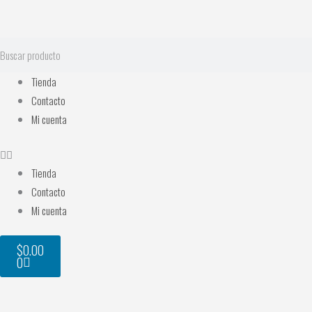
Ir
al
contenido
Search
Tienda
Contacto
Mi cuenta
Tienda
Contacto
Mi cuenta
Cart
$
0.00
0