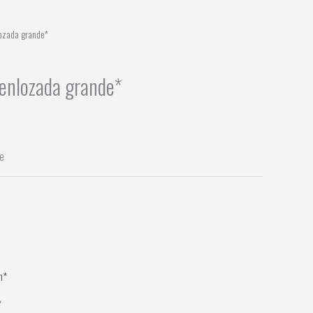
lozada grande*
 enlozada grande*
de
*