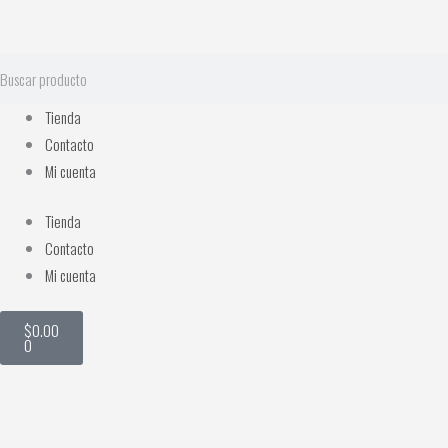
Ir
al
contenido
Search
Tienda
Contacto
Mi cuenta
Tienda
Contacto
Mi cuenta
Cart
$
0.00
0