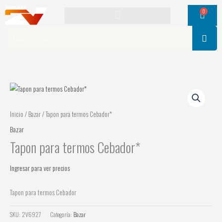
Ir
0
Cart
al
contenido
Search
Inicio
/
Bazar
/ Tapon para termos Cebador*
Bazar
Tapon para termos Cebador*
Ingresar para ver precios
Tapon para termos Cebador
SKU:
2V6927
Categoría:
Bazar