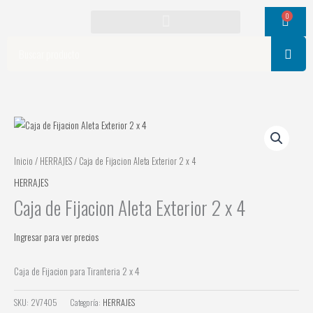
Ir
0
Cart
al
contenido
Search
Inicio
/
HERRAJES
/ Caja de Fijacion Aleta Exterior 2 x 4
HERRAJES
Caja de Fijacion Aleta Exterior 2 x 4
Ingresar para ver precios
Caja de Fijacion para Tiranteria 2 x 4
SKU:
2V7405
Categoría:
HERRAJES