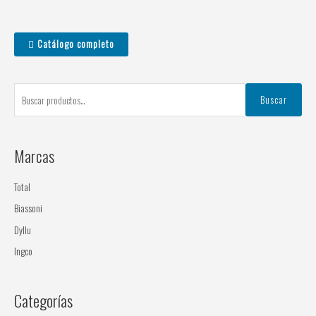
B
Catálogo completo
u
s
c
Buscar
a
r
Marcas
p
o
Total
r
Biassoni
:
Dyllu
Ingco
Categorías