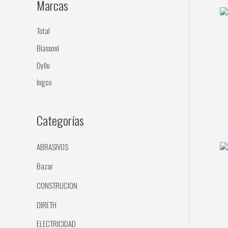
Marcas
p
o
Total
r
Biassoni
:
Dyllu
Ingco
Categorías
ABRASIVOS
Bazar
CONSTRUCION
DIRETH
ELECTRICIDAD