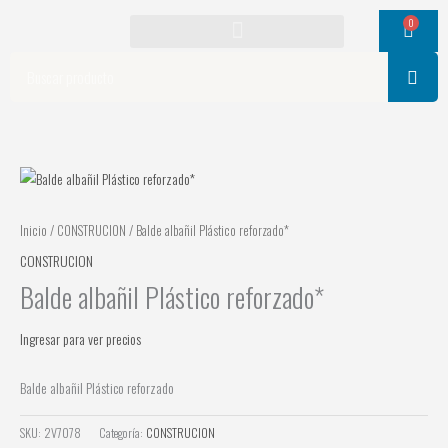
Ir
0
Cart
al
contenido
Search
Inicio
/
CONSTRUCION
/ Balde albañil Plástico reforzado*
CONSTRUCION
Balde albañil Plástico reforzado*
Ingresar para ver precios
Balde albañil Plástico reforzado
SKU:
2V7078
Categoría:
CONSTRUCION