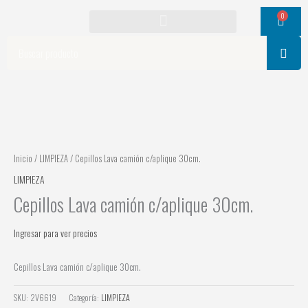
Ir
0
Cart
al
contenido
Search
Inicio
/
LIMPIEZA
/ Cepillos Lava camión c/aplique 30cm.
LIMPIEZA
Cepillos Lava camión c/aplique 30cm.
Ingresar para ver precios
Cepillos Lava camión c/aplique 30cm.
SKU:
2V6619
Categoría:
LIMPIEZA