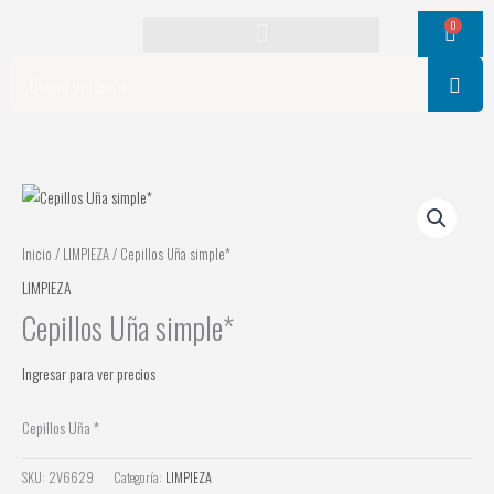
Ir
0
Cart
al
contenido
Search
Inicio
/
LIMPIEZA
/ Cepillos Uña simple*
LIMPIEZA
Cepillos Uña simple*
Ingresar para ver precios
Cepillos Uña *
SKU:
2V6629
Categoría:
LIMPIEZA