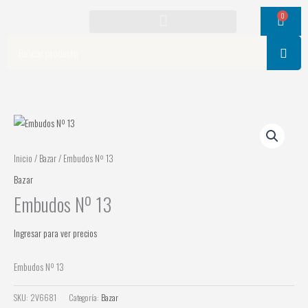
Ir
0
Cart
al
contenido
Search
Inicio
/
Bazar
/ Embudos Nº 13
Bazar
Embudos Nº 13
Ingresar para ver precios
Embudos Nº 13
SKU:
2V6681
Categoría:
Bazar