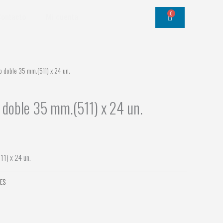
0
Cart
Contacto
Mi cuenta
o doble 35 mm.(511) x 24 un.
 doble 35 mm.(511) x 24 un.
11) x 24 un.
ES