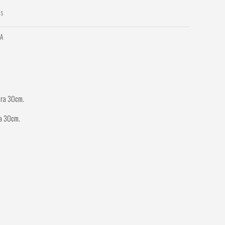
as
ZA
a 30cm.