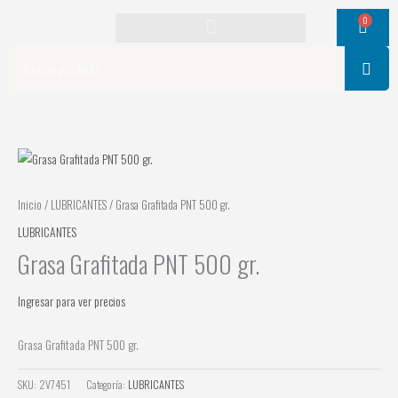
Ir
0
Cart
al
contenido
Search
Inicio
/
LUBRICANTES
/ Grasa Grafitada PNT 500 gr.
LUBRICANTES
Grasa Grafitada PNT 500 gr.
Ingresar para ver precios
Grasa Grafitada PNT 500 gr.
SKU:
2V7451
Categoría:
LUBRICANTES