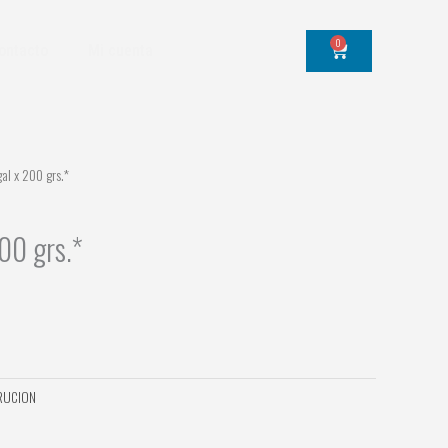
0
Cart
ontacto
Mi cuenta
al x 200 grs.*
200 grs.*
RUCION