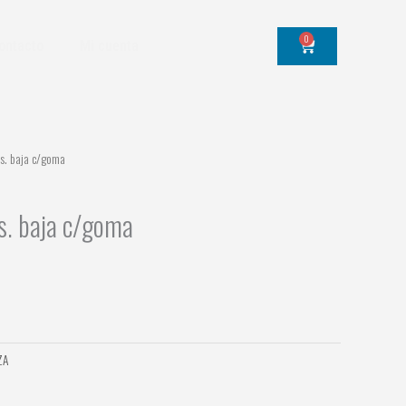
0
Cart
ontacto
Mi cuenta
ás. baja c/goma
ás. baja c/goma
ZA