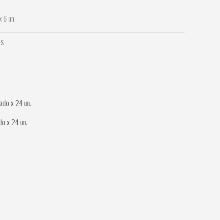
 6 un.
ES
o x 24 un.