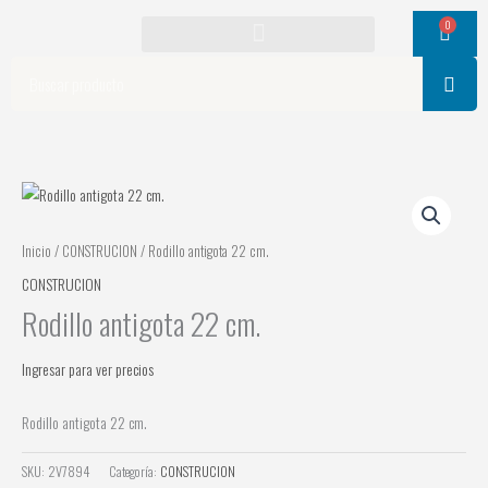
Ir
0
Cart
al
contenido
Search
Inicio
/
CONSTRUCION
/ Rodillo antigota 22 cm.
CONSTRUCION
Rodillo antigota 22 cm.
Ingresar para ver precios
Rodillo antigota 22 cm.
SKU:
2V7894
Categoría:
CONSTRUCION