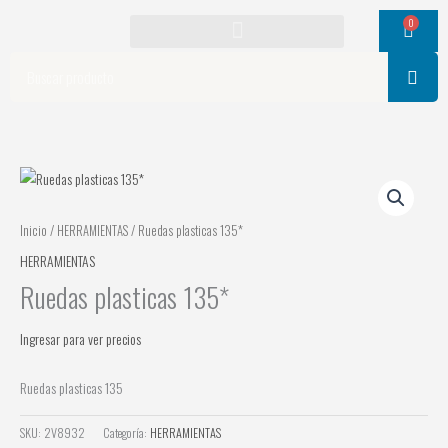
Ir
0
Cart
al
contenido
Search
Inicio
/
HERRAMIENTAS
/ Ruedas plasticas 135*
HERRAMIENTAS
Ruedas plasticas 135*
Ingresar para ver precios
Ruedas plasticas 135
SKU:
2V8932
Categoría:
HERRAMIENTAS