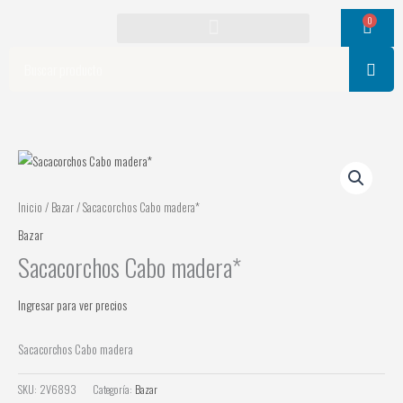
Ir
0
Cart
al
contenido
Search
Inicio
/
Bazar
/ Sacacorchos Cabo madera*
Bazar
Sacacorchos Cabo madera*
Ingresar para ver precios
Sacacorchos Cabo madera
SKU:
2V6893
Categoría:
Bazar