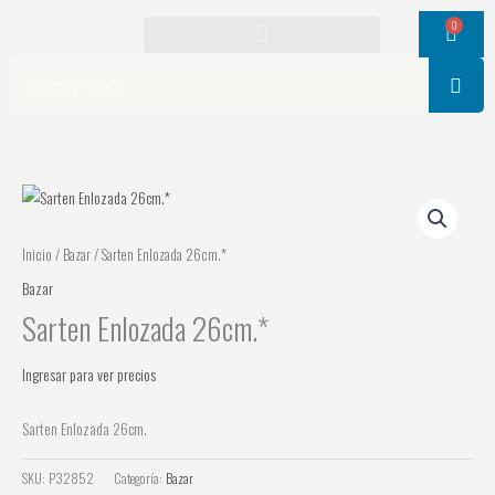
Ir
0
Cart
al
contenido
Search
Inicio
/
Bazar
/ Sarten Enlozada 26cm.*
Bazar
Sarten Enlozada 26cm.*
Ingresar para ver precios
Sarten Enlozada 26cm.
SKU:
P32852
Categoría:
Bazar