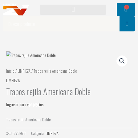
Ir
0
Cart
al
contenido
Search
Inicio
/
LIMPIEZA
/ Trapos rejila Americana Doble
LIMPIEZA
Trapos rejila Americana Doble
Ingresar para ver precios
Trapos rejila Americana Doble
SKU:
2V6978
Categoría:
LIMPIEZA