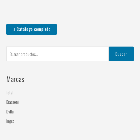
B
Catálogo completo
u
s
c
Buscar
a
r
Marcas
p
o
Total
r
Biassoni
:
Dyllu
Ingco