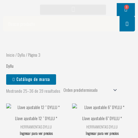
Ir
0
Cart
al
contenido
Search
Inicio
/
Dyllu
/ Página 3
Dyllu
Catálogo de marca
Mostrando 25–36 de 39 resultados
Llave ajustable 12 ” DYLLU *
Llave ajustable 6″ DYLLU *
HERRAMIENTAS DYLLU
HERRAMIENTAS DYLLU
Ingresar para ver precios
Ingresar para ver precios