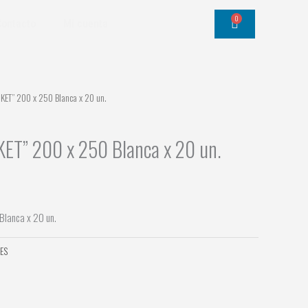
0
Cart
Contacto
Mi cuenta
KET” 200 x 250 Blanca x 20 un.
ET” 200 x 250 Blanca x 20 un.
lanca x 20 un.
ES