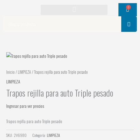
Ir
0
Cart
al
contenido
Search
Inicio
/
LIMPIEZA
/ Trapos rejilla para auto Triple pesado
LIMPIEZA
Trapos rejilla para auto Triple pesado
Ingresar para ver precios
Trapos rejilla para auto Triple pesado
SKU:
2V6980
Categoría:
LIMPIEZA